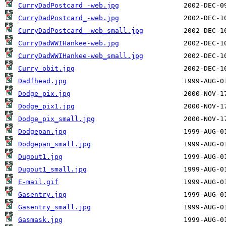
CurryDadPostcard -web.jpg
CurryDadPostcard_-web.jpg
CurryDadPostcard_-web_small.jpg
CurryDadWWIHankee-web.jpg
CurryDadWWIHankee-web_small.jpg
Curry_obit.jpg
Dadfhead.jpg
Dodge_pix.jpg
Dodge_pix1.jpg
Dodge_pix_small.jpg
Dodgepan.jpg
Dodgepan_small.jpg
Dugout1.jpg
Dugout1_small.jpg
E-mail.gif
Gasentry.jpg
Gasentry_small.jpg
Gasmask.jpg