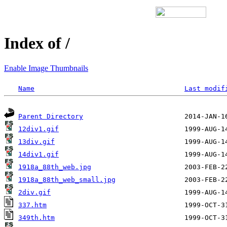
Index of /
Enable Image Thumbnails
Name
Last modif
Parent Directory
12div1.gif
13div.gif
14div1.gif
1918a_88th_web.jpg
1918a_88th_web_small.jpg
2div.gif
337.htm
349th.htm