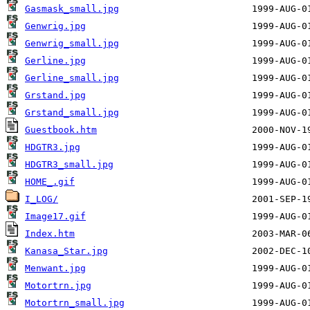
Gasmask_small.jpg
Genwrig.jpg
Genwrig_small.jpg
Gerline.jpg
Gerline_small.jpg
Grstand.jpg
Grstand_small.jpg
Guestbook.htm
HDGTR3.jpg
HDGTR3_small.jpg
HOME_.gif
I_LOG/
Image17.gif
Index.htm
Kanasa_Star.jpg
Menwant.jpg
Motortrn.jpg
Motortrn_small.jpg