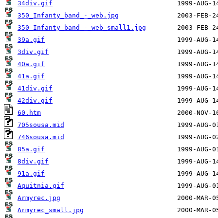
34div.gif
350_Infanty_band_-_web.jpg
350_Infanty_band_-_web_small1.jpg
39a.gif
3div.gif
40a.gif
41a.gif
41div.gif
42div.gif
60.htm
705sousa.mid
746sousa.mid
85a.gif
8div.gif
91a.gif
Aquitnia.gif
Armyrec.jpg
Armyrec_small.jpg