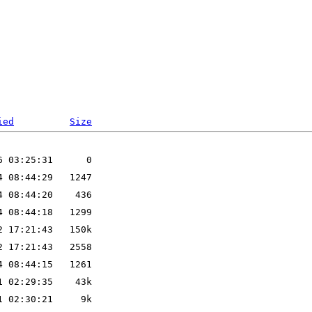
ied
Size