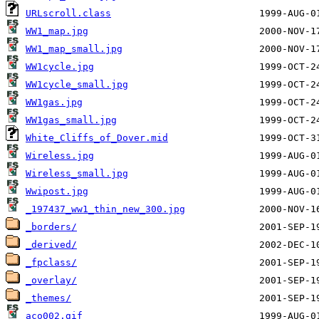
URLscroll.class
WW1_map.jpg
WW1_map_small.jpg
WW1cycle.jpg
WW1cycle_small.jpg
WW1gas.jpg
WW1gas_small.jpg
White_Cliffs_of_Dover.mid
Wireless.jpg
Wireless_small.jpg
Wwipost.jpg
_197437_ww1_thin_new_300.jpg
_borders/
_derived/
_fpclass/
_overlay/
_themes/
aco002.gif